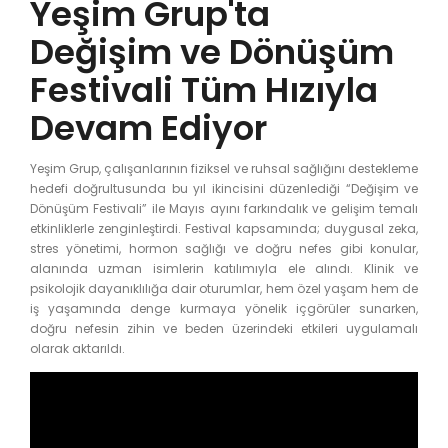
Yeşim Grup'ta
Değişim ve Dönüşüm
Festivali Tüm Hızıyla
Devam Ediyor
Yeşim Grup, çalışanlarının fiziksel ve ruhsal sağlığını destekleme
hedefi doğrultusunda bu yıl ikincisini düzenlediği “Değişim ve
Dönüşüm Festivali” ile Mayıs ayını farkındalık ve gelişim temalı
etkinliklerle zenginleştirdi. Festival kapsamında; duygusal zeka,
stres yönetimi, hormon sağlığı ve doğru nefes gibi konular,
alanında uzman isimlerin katılımıyla ele alındı. Klinik ve
psikolojik dayanıklılığa dair oturumlar, hem özel yaşam hem de
iş yaşamında denge kurmaya yönelik içgörüler sunarken,
doğru nefesin zihin ve beden üzerindeki etkileri uygulamalı
olarak aktarıldı.