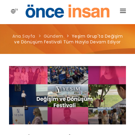
TR
HIKAYEMIZ
Ana Sayfa
Gündem
Yeşim Grup'ta Değişim
YAYINLARIMIZ
ve Dönüşüm Festivali Tüm Hızıyla Devam Ediyor
PROJELERIMIZ
HABERLER
BLOG
MEDYA
İLETIŞIM