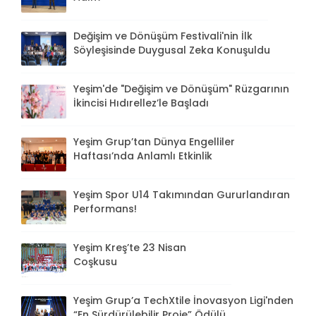
Değişim ve Dönüşüm Festivali'nin İlk
Söyleşisinde Duygusal Zeka Konuşuldu
Yeşim'de "Değişim ve Dönüşüm" Rüzgarının
İkincisi Hıdırellez’le Başladı
Yeşim Grup’tan Dünya Engelliler
Haftası’nda Anlamlı Etkinlik
Yeşim Spor U14 Takımından Gururlandıran
Performans!
Yeşim Kreş’te 23 Nisan
Coşkusu
Yeşim Grup’a TechXtile İnovasyon Ligi'nden
“En Sürdürülebilir Proje” Ödülü