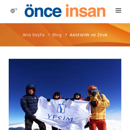
TR
HIKAYEMIZ
Ana Sayfa
Blog
Asistanlık ve Zirve
YAYINLARIMIZ
PROJELERIMIZ
HABERLER
BLOG
MEDYA
İLETIŞIM