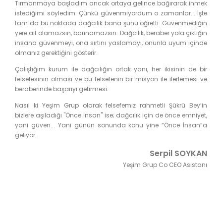
Tırmanmaya başladım ancak ortaya gelince bağırarak inmek
istediğimi söyledim. Çünkü güvenmiyordum o zamanlar... İşte
tam da bu noktada dağcılık bana şunu öğretti: Güvenmediğin
yere ait olamazsın, barınamazsın. Dağcılık, beraber yola çıktığın
insana güvenmeyi, ona sırtını yaslamayı, onunla uyum içinde
olmanız gerektiğini gösterir.
Çalıştığım kurum ile dağcılığın ortak yanı, her ikisinin de bir
felsefesinin olması ve bu felsefenin bir misyon ile ilerlemesi ve
beraberinde başarıyı getirmesi.
Nasıl ki Yeşim Grup olarak felsefemiz rahmetli Şükrü Bey’in
bizlere aşıladığı "Önce İnsan" ise; dağcılık için de önce emniyet,
yani güven... Yani günün sonunda konu yine “Önce İnsan”a
geliyor.
Serpil SOYKAN
Yeşim Grup Co CEO Asistanı