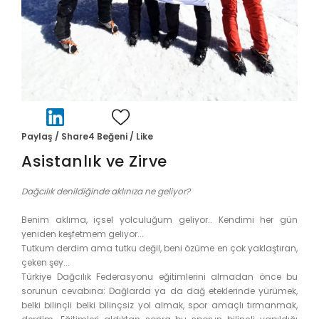
Paylaş / Share
4
Beğeni / Like
Asistanlık ve Zirve
Dağcılık denildiğinde aklınıza ne geliyor?
Benim aklıma, içsel yolculuğum geliyor.. Kendimi her gün
yeniden keşfetmem geliyor...
Tutkum derdim ama tutku değil, beni özüme en çok yaklaştıran,
çeken şey...
Türkiye Dağcılık Federasyonu eğitimlerini almadan önce bu
sorunun cevabına: Dağlarda ya da dağ eteklerinde yürümek,
belki bilinçli belki bilinçsiz yol almak, spor amaçlı tırmanmak,