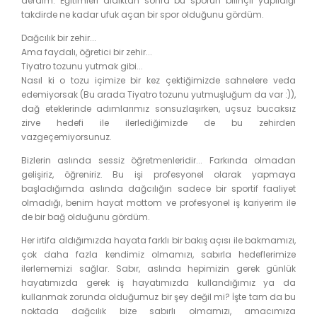
derdim. Eğitimleri aldıktan sonra bu sporun bilinçli yapıldığı
takdirde ne kadar ufuk açan bir spor olduğunu gördüm.
Dağcılık bir zehir...
Ama faydalı, öğretici bir zehir...
Tiyatro tozunu yutmak gibi...
Nasıl ki o tozu içimize bir kez çektiğimizde sahnelere veda
edemiyorsak (Bu arada Tiyatro tozunu yutmuşluğum da var :)),
dağ eteklerinde adımlarımız sonsuzlaşırken, uçsuz bucaksız
zirve hedefi ile ilerlediğimizde de bu zehirden
vazgeçemiyorsunuz.
Bizlerin aslında sessiz öğretmenleridir... Farkında olmadan
gelişiriz, öğreniriz. Bu işi profesyonel olarak yapmaya
başladığımda aslında dağcılığın sadece bir sportif faaliyet
olmadığı, benim hayat mottom ve profesyonel iş kariyerim ile
de bir bağ olduğunu gördüm.
Her irtifa aldığımızda hayata farklı bir bakış açısı ile bakmamızı,
çok daha fazla kendimiz olmamızı, sabırla hedeflerimize
ilerlememizi sağlar. Sabır, aslında hepimizin gerek günlük
hayatımızda gerek iş hayatımızda kullandığımız ya da
kullanmak zorunda olduğumuz bir şey değil mi? İşte tam da bu
noktada dağcılık bize sabırlı olmamızı, amacımıza