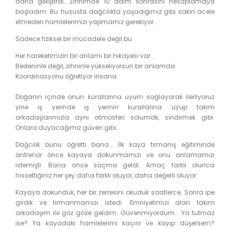
daha geliştirdi. Zihnimde 10 adım sonrasını hesaplamaya
başladım. Bu hususta dağcılıkta yaşadığımız gibi sakin acele
etmeden hamlelerimizi yapmamız gerekiyor.
Sadece fiziksel bir mücadele değil bu.
Her hareketimizin bir anlamı bir hikayesi var...
Bedeninle değil, zihninle yükseliyorsun bir anlamda.
Koordinasyonu öğretiyor insana.
Doğanın içinde onun kurallarına uyum sağlayarak ilerliyoruz
yine iş yerinde iş yerinin kurallarına uyup takım
arkadaşlarımızla aynı atmosferi solumak, sindirmek gibi.
Onlara duyacağımız güven gibi...
Dağcılık bunu öğretti bana... İlk kaya tırmanış eğitiminde
antrenör önce kayaya dokunmamızı ve onu anlamamızı
istemişti. Bana önce saçma geldi. Amaç farklı olunca
hissettiğiniz her şey daha farklı oluyor, daha değerli oluyor.
Kayaya dokunduk, her bir zerresini okuduk saatlerce. Sonra ipe
girdik ve tırmanmamızı istedi. Emniyetimizi alan takım
arkadaşım ile göz göze geldim. Güvenmiyordum... Ya tutmaz
ise? Ya kayadaki hamlelerimi kaçırır ve kayıp düşersem?