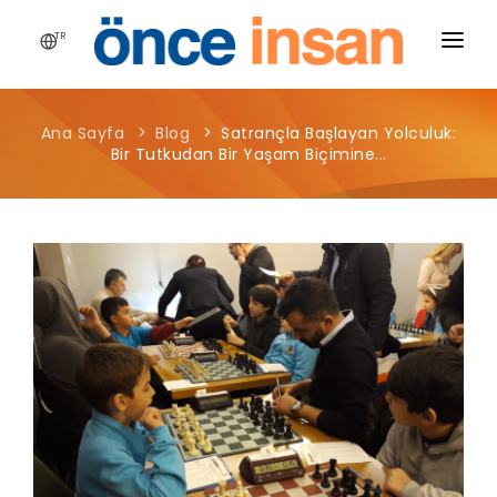
TR
HIKAYEMIZ
Ana Sayfa
Blog
Satrançla Başlayan Yolculuk:
YAYINLARIMIZ
Bir Tutkudan Bir Yaşam Biçimine...
PROJELERIMIZ
HABERLER
BLOG
MEDYA
İLETIŞIM