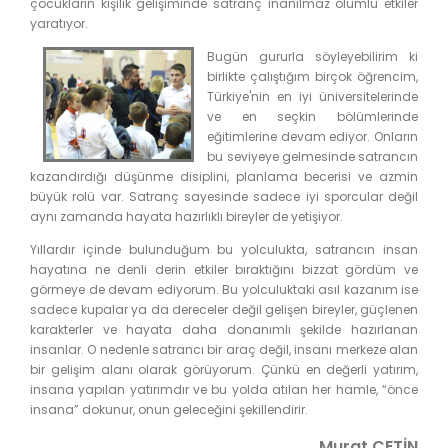
çocukların kişilik gelişiminde satranç inanılmaz olumlu etkiler
yaratıyor.
Bugün gururla söyleyebilirim ki
birlikte çalıştığım birçok öğrencim,
Türkiye'nin en iyi üniversitelerinde
ve en seçkin bölümlerinde
eğitimlerine devam ediyor. Onların
bu seviyeye gelmesinde satrancın
kazandırdığı düşünme disiplini, planlama becerisi ve azmin
büyük rolü var. Satranç sayesinde sadece iyi sporcular değil
aynı zamanda hayata hazırlıklı bireyler de yetişiyor.
Yıllardır içinde bulunduğum bu yolculukta, satrancın insan
hayatına ne denli derin etkiler bıraktığını bizzat gördüm ve
görmeye de devam ediyorum. Bu yolculuktaki asıl kazanım ise
sadece kupalar ya da dereceler değil gelişen bireyler, güçlenen
karakterler ve hayata daha donanımlı şekilde hazırlanan
insanlar. O nedenle satrancı bir araç değil, insanı merkeze alan
bir gelişim alanı olarak görüyorum. Çünkü en değerli yatırım,
insana yapılan yatırımdır ve bu yolda atılan her hamle, “önce
insana” dokunur, onun geleceğini şekillendirir.
Murat ÇETİN