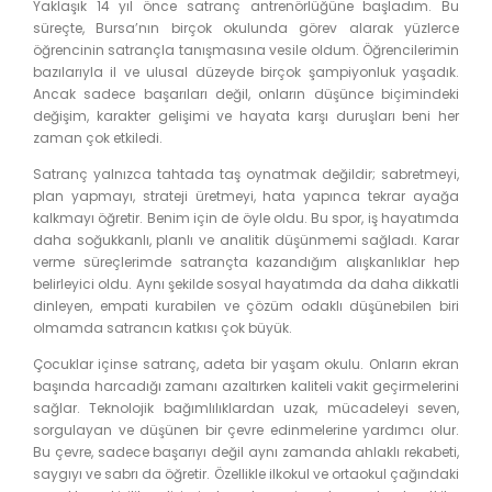
Yaklaşık 14 yıl önce satranç antrenörlüğüne başladım. Bu
süreçte, Bursa’nın birçok okulunda görev alarak yüzlerce
öğrencinin satrançla tanışmasına vesile oldum. Öğrencilerimin
bazılarıyla il ve ulusal düzeyde birçok şampiyonluk yaşadık.
Ancak sadece başarıları değil, onların düşünce biçimindeki
değişim, karakter gelişimi ve hayata karşı duruşları beni her
zaman çok etkiledi.
Satranç yalnızca tahtada taş oynatmak değildir; sabretmeyi,
plan yapmayı, strateji üretmeyi, hata yapınca tekrar ayağa
kalkmayı öğretir. Benim için de öyle oldu. Bu spor, iş hayatımda
daha soğukkanlı, planlı ve analitik düşünmemi sağladı. Karar
verme süreçlerimde satrançta kazandığım alışkanlıklar hep
belirleyici oldu. Aynı şekilde sosyal hayatımda da daha dikkatli
dinleyen, empati kurabilen ve çözüm odaklı düşünebilen biri
olmamda satrancın katkısı çok büyük.
Çocuklar içinse satranç, adeta bir yaşam okulu. Onların ekran
başında harcadığı zamanı azaltırken kaliteli vakit geçirmelerini
sağlar. Teknolojik bağımlılıklardan uzak, mücadeleyi seven,
sorgulayan ve düşünen bir çevre edinmelerine yardımcı olur.
Bu çevre, sadece başarıyı değil aynı zamanda ahlaklı rekabeti,
saygıyı ve sabrı da öğretir. Özellikle ilkokul ve ortaokul çağındaki